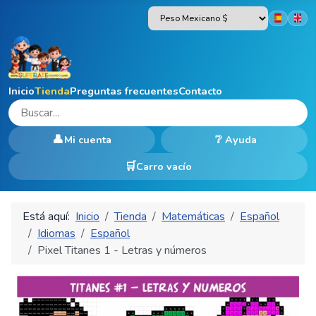
Seleccion
Inicio
Tienda
Preguntas frecuentes
Contacto
👤
❔
Mi cuenta
Ayuda
Carro vacío
Está aquí:
Inicio
Tienda
Matemáticas
Español
Idiomas
Español
Pixel Titanes 1 - Letras y números