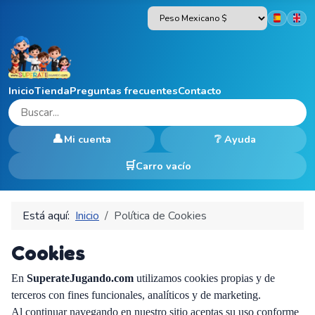
Seleccion
Inicio
Tienda
Preguntas frecuentes
Contacto
👤
❔
Mi cuenta
Ayuda
Carro vacío
Está aquí:
Inicio
Política de Cookies
Cookies
En
SuperateJugando.com
utilizamos cookies propias y de
terceros con fines funcionales, analíticos y de marketing.
Al continuar navegando en nuestro sitio aceptas su uso conforme