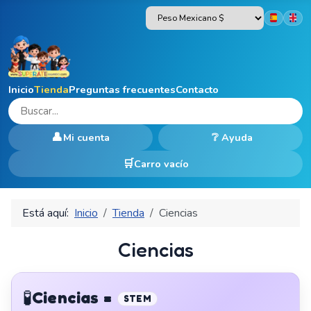
Seleccion
Inicio
Tienda
Preguntas frecuentes
Contacto
👤
❔
Mi cuenta
Ayuda
Carro vacío
Está aquí:
Inicio
Tienda
Ciencias
Ciencias
🧪
Ciencias =
STEM