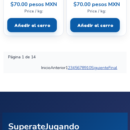
$70.00 pesos MXN
$70.00 pesos MXN
Price / kg:
Price / kg:
Añadir al carro
Añadir al carro
Página 1 de 14
Inicio
Anterior
1
2
3
4
5
6
7
8
9
10
Siguiente
Final
SuperateJugando