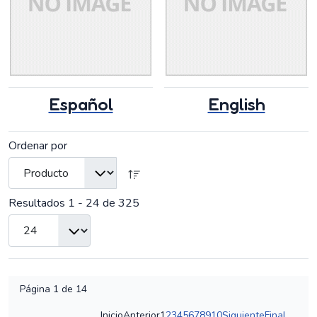
Español
English
Ordenar por
Resultados 1 - 24 de 325
Página 1 de 14
Inicio
Anterior
1
2
3
4
5
6
7
8
9
10
Siguiente
Final