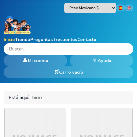
Seleccion
Inicio
Tienda
Preguntas frecuentes
Contacto
👤
❔
Mi cuenta
Ayuda
Carro vacío
Está aquí:
Inicio