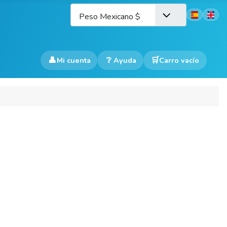
Seleccione 
Peso Mexicano $
👤
❔
Mi cuenta
Ayuda
Carro vacío