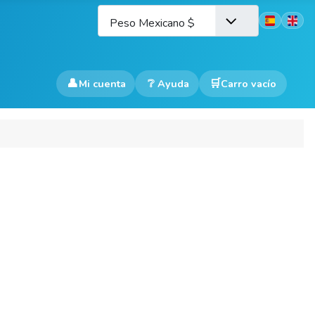
Seleccione 
Peso Mexicano $
👤
❔
Mi cuenta
Ayuda
Carro vacío