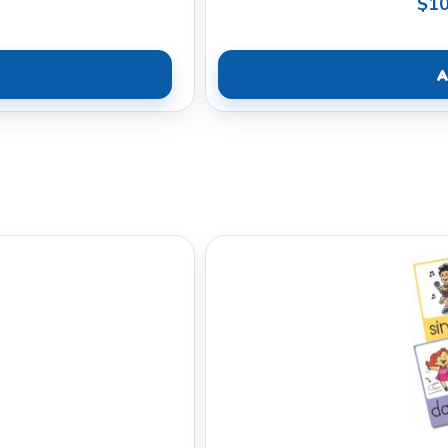
$10
A