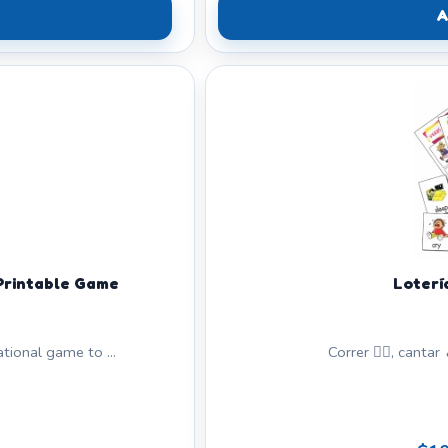
A
 Printable Game
Loterí
ional game to ...
Correr 🏃‍♂️, cantar