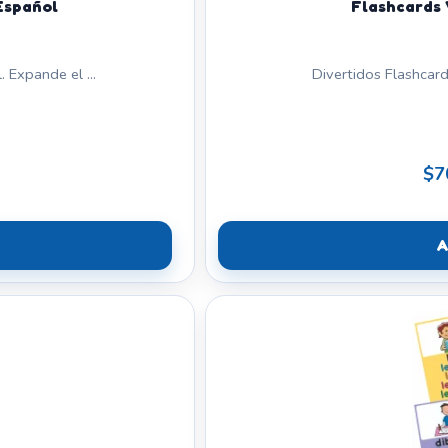
Español
Flashcards 
 Expande el ...
Divertidos Flashcard
$7
A