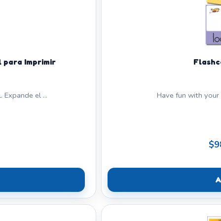
 para Imprimir
Flashc
 Expande el ...
Have fun with your 
$9
A