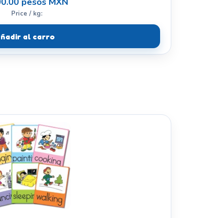
0.00 pesos MXN
Price / kg:
ñadir al carro