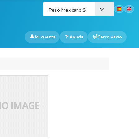
Seleccione 
Peso Mexicano $
👤
❔
Mi cuenta
Ayuda
Carro vacío