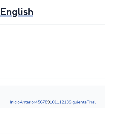
English
Inicio
Anterior
4
5
6
7
8
9
10
11
12
13
Siguiente
Final