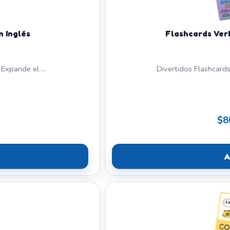
n Inglés
Flashcards Ver
Expande el ...
Divertidos Flashcards
$8
A