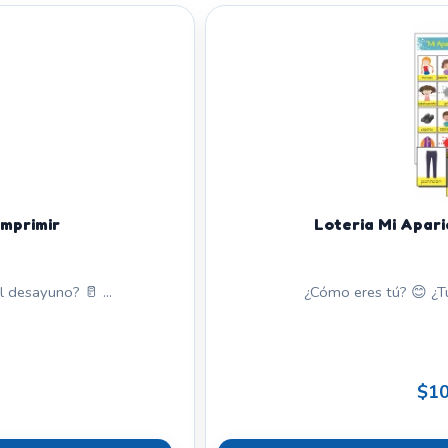
Imprimir
Loteria Mi Apari
 desayuno? 🥛 ...
¿Cómo eres tú? 😊 ¿Tu 
$10