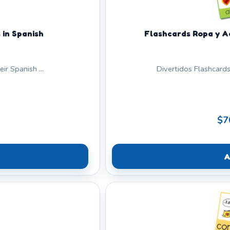
 in Spanish
Flashcards Ropa y A
r Spanish ...
Divertidos Flashcards
$7
A