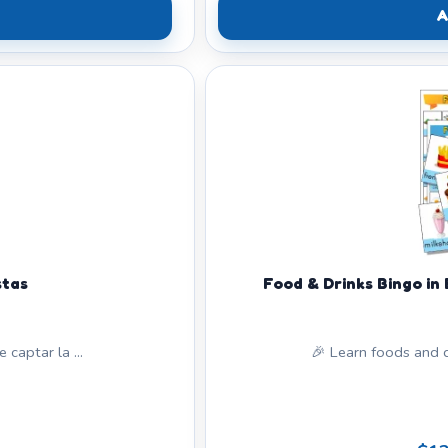
A
stas
Food & Drinks Bingo in
captar la ...
🎉 Learn foods and dr