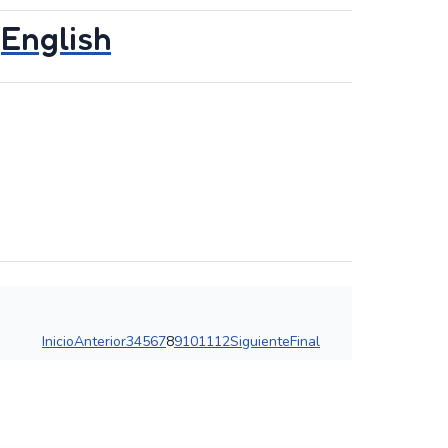
English
Inicio
Anterior
3
4
5
6
7
8
9
10
11
12
Siguiente
Final