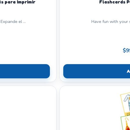
és para Imprimir
Flashcards P
Expande el ...
Have fun with your 
$9
A