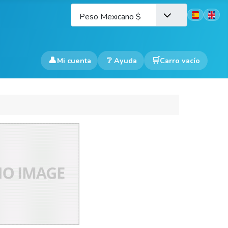
Seleccione 
Peso Mexicano $
👤
❔
Mi cuenta
Ayuda
Carro vacío