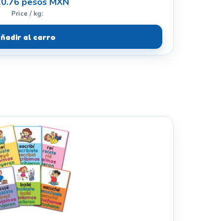
0.76 pesos MXN
Price / kg:
ñadir al carro