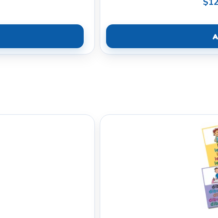
$12
A