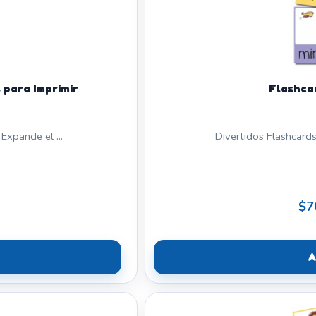
 para Imprimir
Flashca
Expande el ...
Divertidos Flashcards
$7
A