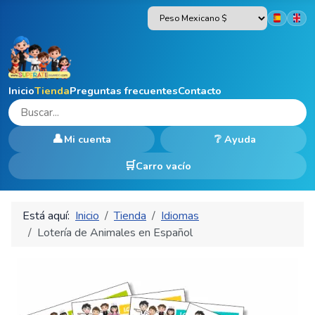
Seleccion
Inicio
Tienda
Preguntas frecuentes
Contacto
👤
❔
Mi cuenta
Ayuda
Carro vacío
Está aquí:
Inicio
Tienda
Idiomas
Lotería de Animales en Español