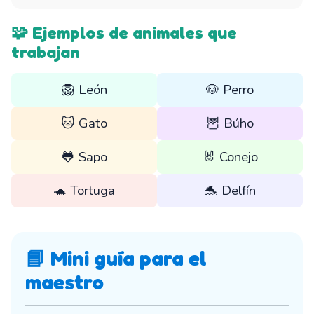
🧩 Ejemplos de animales que
trabajan
🦁 León
🐶 Perro
🐱 Gato
🦉 Búho
🐸 Sapo
🐰 Conejo
🐢 Tortuga
🐬 Delfín
📘 Mini guía para el
maestro